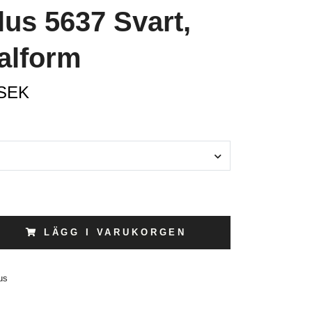
us 5637 Svart,
alform
 SEK
LÄGG I VARUKORGEN
us