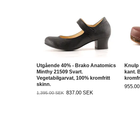
Utgående 40% - Brako Anatomics
Knulp 
Minthy 21509 Svart.
kant. 
Vegetabilgarvat, 100% kromfritt
kromfr
skinn.
955.0
837.00 SEK
1,395.00 SEK