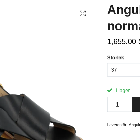
Angul
norm
1,655.00
Storlek
37
I lager.
Leverantör:
Angul