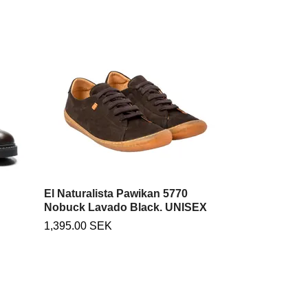
Art Brighton
1,555.00 SEK
El Naturalista Pawikan 5770
Nobuck Lavado Black. UNISEX
1,395.00 SEK