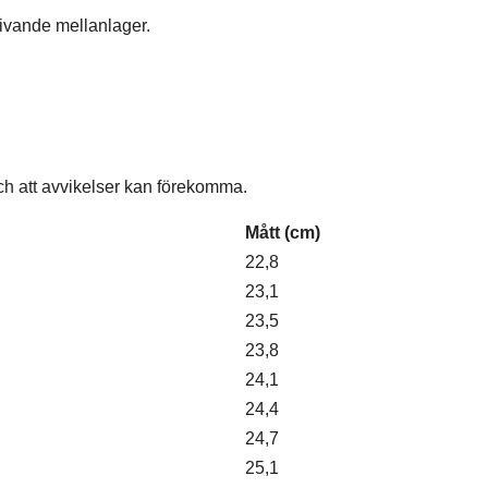
ivande mellanlager.
och att avvikelser kan förekomma.
Mått (cm)
22,8
23,1
23,5
23,8
24,1
24,4
24,7
25,1