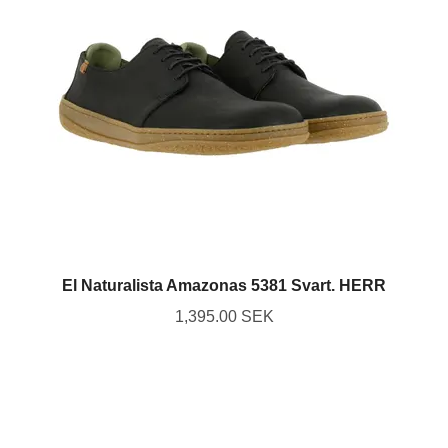
El Naturalista Amazonas 5381 Svart. HERR
1,395.00 SEK