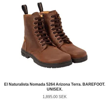
El Naturalista Nomada 5264 Arizona Terra. BAREFOOT.
UNISEX.
1,895.00 SEK