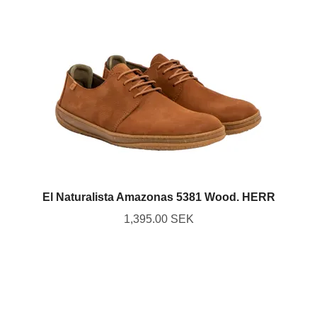
El Naturalista Amazonas 5381 Wood. HERR
1,395.00 SEK