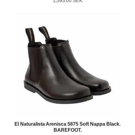
1,595.00 SEK
El Naturalista Arenisca 5875 Soft Nappa Black.
BAREFOOT.