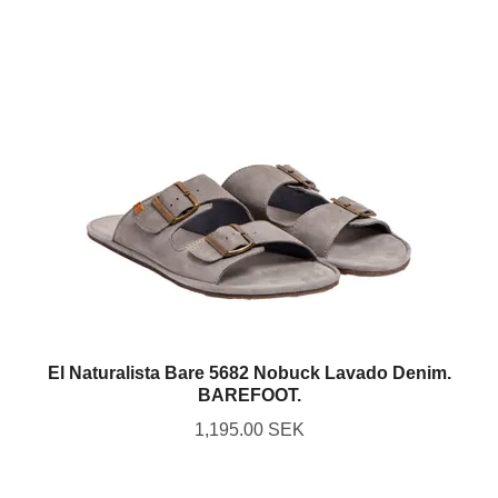
El Naturalista Bare 5682 Nobuck Lavado Denim.
BAREFOOT.
1,195.00 SEK