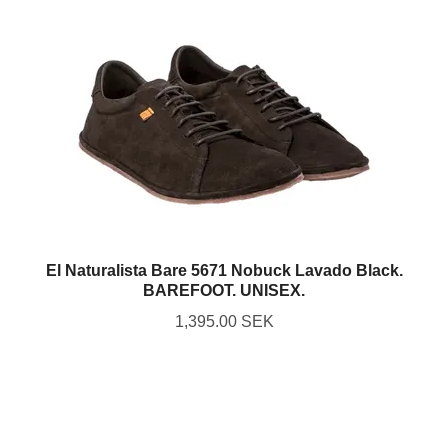
El Naturalista Bare 5671 Nobuck Lavado Black.
BAREFOOT. UNISEX.
1,395.00 SEK