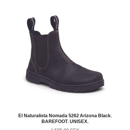
El Naturalista Nomada 5262 Arizona Black.
BAREFOOT. UNISEX.