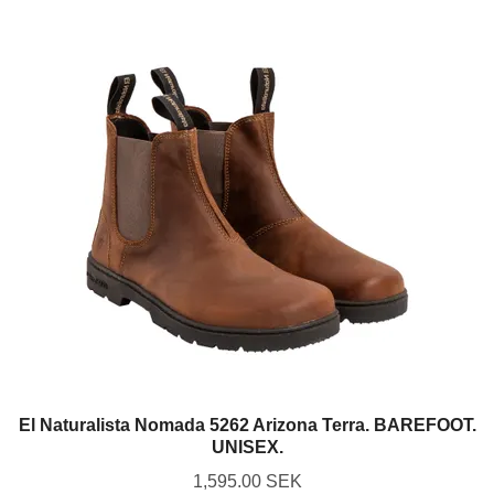
El Naturalista Nomada 5262 Arizona Terra. BAREFOOT.
UNISEX.
1,595.00 SEK