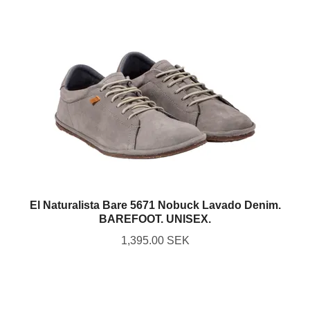
El Naturalista Bare 5671 Nobuck Lavado Denim.
BAREFOOT. UNISEX.
1,395.00 SEK