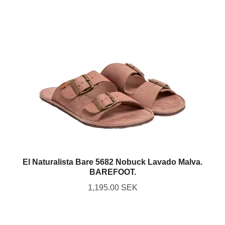
El Naturalista Bare 5682 Nobuck Lavado Malva.
BAREFOOT.
1,195.00 SEK