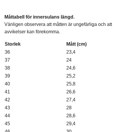
Måttabell för innersulans längd.
Vänligen observera att måtten är ungefärliga och att
avvikelser kan förekomma.
Storlek
Mått (cm)
36
23,4
37
24
38
24,6
39
25,2
40
25,8
41
26,6
42
27,4
43
28
44
28,6
45
29,4
46
30