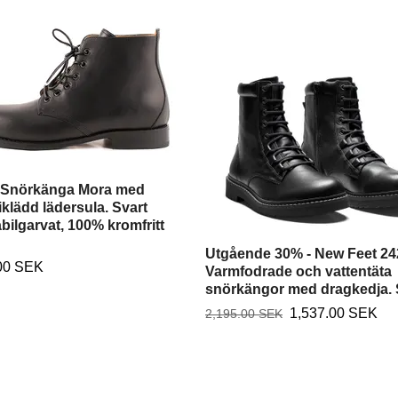
 Snörkänga Mora med
lädd lädersula. Svart
bilgarvat, 100% kromfritt
Utgående 30% - New Feet 24
00 SEK
Varmfodrade och vattentäta
snörkängor med dragkedja. 
1,537.00 SEK
2,195.00 SEK