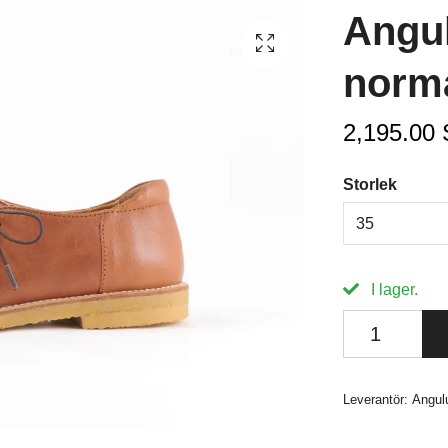
Angu
norm
2,195.00
Storlek
35
I lager.
Leverantör:
Angul