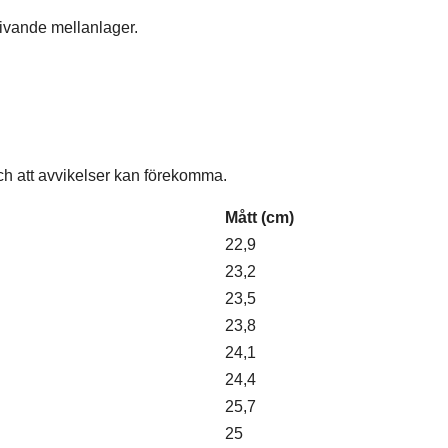
ivande mellanlager.
och att avvikelser kan förekomma.
Mått (cm)
22,9
23,2
23,5
23,8
24,1
24,4
25,7
25