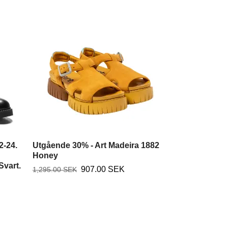
El Naturalis
Cuero. BARE
1,495.00 SEK
2-24.
Utgående 30% - Art Madeira 1882
Honey
Svart.
907.00 SEK
1,295.00 SEK