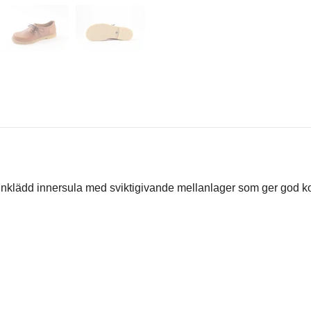
nklädd innersula med sviktigivande mellanlager som ger god
k