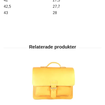
42
27,3
42,5
27,7
43
28