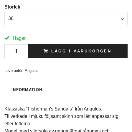
Storlek
36
I lager.
LÄGG I VARUKORGEN
Leverantör:
Angulus
INFORMATION
Klassiska "Fisherman's Sandals" från Angulus.
Tillverkade i mjukt, följsamt skinn som lätt anpassar sig
efter fötterna.
Modell med yttersula av genomfärgat rågummi och