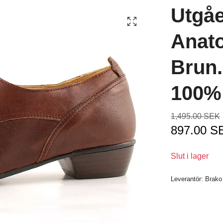
Utgåe
Anat
Brun.
100% 
1,495.00 SEK
897.00 S
Slut i lager
Leverantör:
Brako