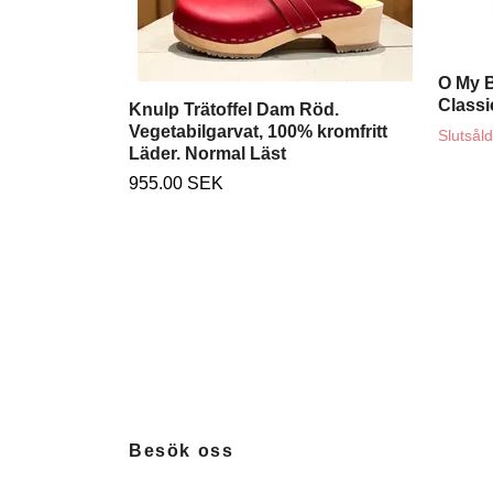
O My 
Class
Knulp Trätoffel Dam Röd.
Vegetabilgarvat, 100% kromfritt
Slutsåld
Läder. Normal Läst
955.00 SEK
Besök oss