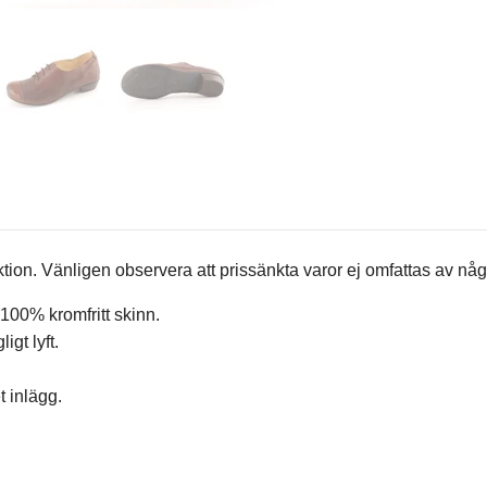
on. Vänligen observera att prissänkta varor ej omfattas av någo
100% kromfritt skinn.
gt lyft.
t inlägg.