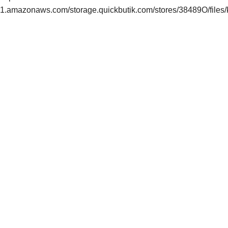
1.amazonaws.com/storage.quickbutik.com/stores/38489O/files/k