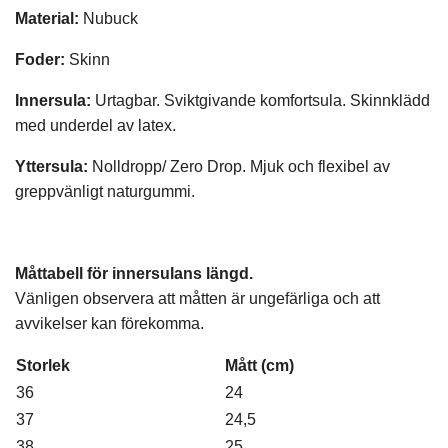
Material:
Nubuck
Foder:
Skinn
Innersula:
Urtagbar. Sviktgivande komfortsula. Skinnklädd
med underdel av latex.
Yttersula:
Nolldropp/ Zero Drop. Mjuk och flexibel av
greppvänligt naturgummi.
Måttabell för innersulans längd.
Vänligen observera att måtten är ungefärliga och att
avvikelser kan förekomma.
Storlek
Mått (cm)
36
24
37
24,5
38
25