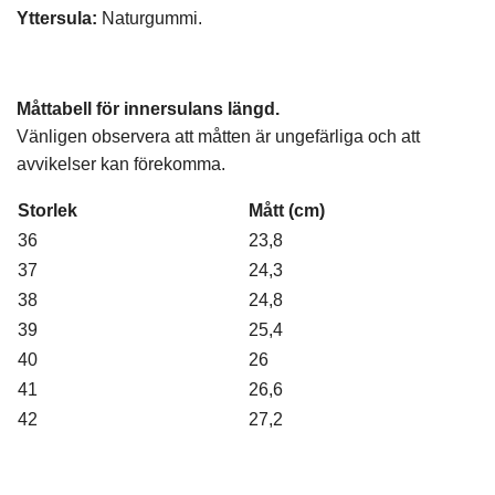
Yttersula:
Naturgummi.
Måttabell för innersulans längd.
Vänligen observera att måtten är ungefärliga och att
avvikelser kan förekomma.
Storlek
Mått (cm)
36
23,8
37
24,3
38
24,8
39
25,4
40
26
41
26,6
42
27,2