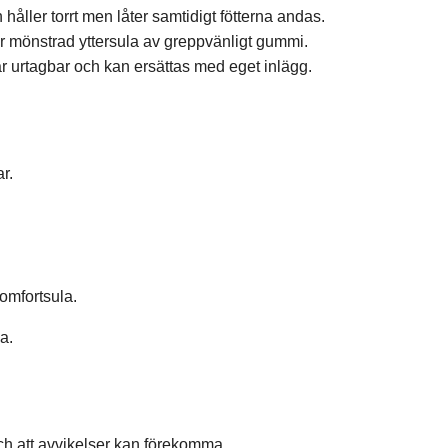
åller torrt men låter samtidigt fötterna andas.
ar
mönstrad yttersula av greppvänligt gummi.
r urtagbar och kan ersättas med eget inlägg.
r.
omfortsula.
a.
och att avvikelser kan förekomma.