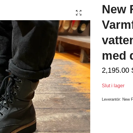
New F
Varm
vatte
med d
2,195.00
Slut i lager
Leverantör:
New F