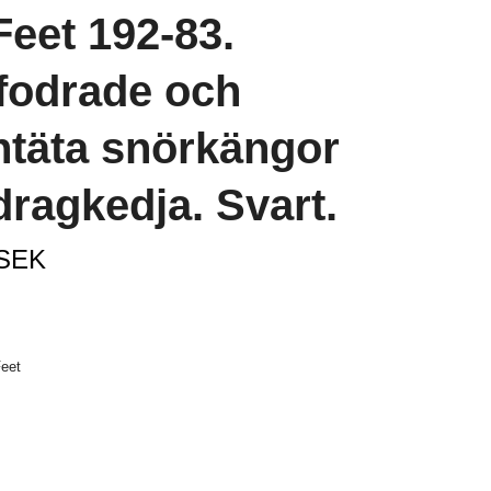
eet 192-83.
fodrade och
ntäta snörkängor
ragkedja. Svart.
 SEK
eet