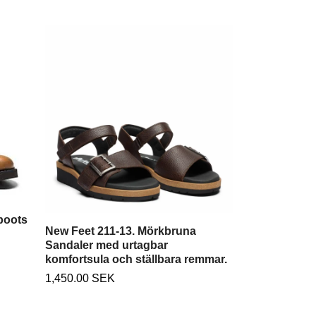
New Feet 221-
Sandaler med
komfortsula o
1,200.00 SEK
 boots
New Feet 211-13. Mörkbruna
Sandaler med urtagbar
komfortsula och ställbara remmar.
1,450.00 SEK