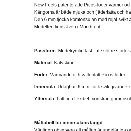
New Feets patenterade Picos-foder värmer och h
Kängorna är både mjuka och fjäderlätta och h
Den 6 mm tjocka komfortsulan med rejäl svikt ä
Modellen finns även i Mörkbrunt.
Passform:
Medelrymlig läst. Lite större storleka
Material:
Kalvskinn
Foder:
Värmande och vattentätt Picos-foder.
Innersula:
Urtagbar. 6 mm tjock sviktgivande k
Yttersula:
Lätt och flexibel mönstrad gummisul
Måttabell för innersulans längd.
Vänligen observera att måtten är ungefärliga 