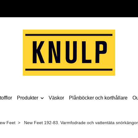
offlor
Produkter
Väskor
Plånböcker och korthållare
Ou
ew Feet
New Feet 192-83. Varmfodrade och vattentäta snörkängor