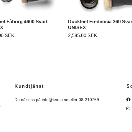
et Fåborg 4600 Svart.
Duckfeet Fredericia 360 Svar
EX
UNISEX
00 SEK
2,595.00 SEK
Kundtjänst
S
Du når oss på
info@knulp.se
eller 08-210769
0