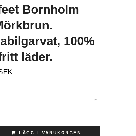
feet Bornholm
Mörkbrun.
abilgarvat, 100%
itt läder.
 SEK
LÄGG I VARUKORGEN