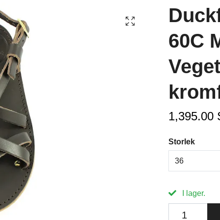
Duck
60C 
Veget
kromfr
1,395.00
Storlek
36
I lager.