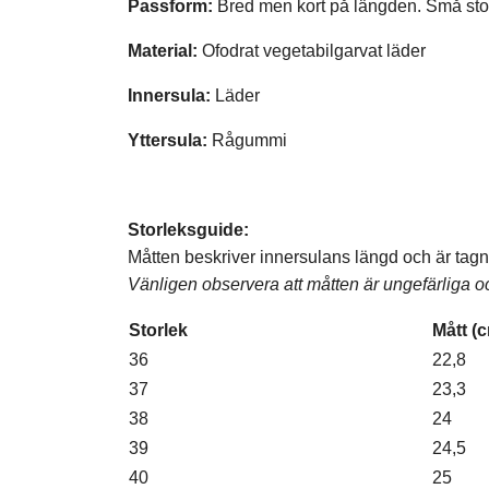
Passform:
Bred men kort på längden. Små stor
Material:
Ofodrat vegetabilgarvat läder
Innersula:
Läder
Yttersula:
Rågummi
Storleksguide:
Måtten beskriver innersulans längd och är tagna i
Vänligen observera att måtten är ungefärliga 
Storlek
Mått (
36
22,8
37
23,3
38
24
39
24,5
40
25