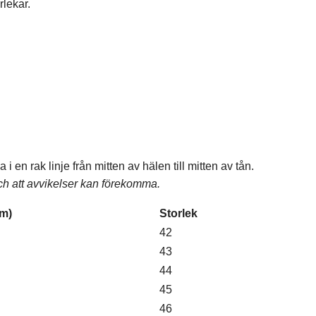
lekar.
 en rak linje från mitten av hälen till mitten av tån.
och att avvikelser kan förekomma.
cm)
Storlek
42
43
44
45
46