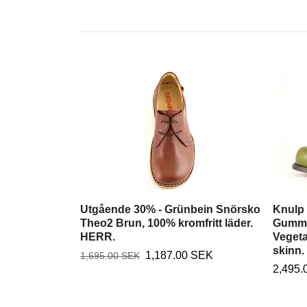
Utgående 30% - Grünbein Snörsko
Knulp
Theo2 Brun, 100% kromfritt läder.
Gummi
HERR.
Vegeta
skinn.
1,187.00 SEK
1,695.00 SEK
2,495.