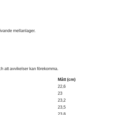
ivande mellanlager.
och att avvikelser kan förekomma.
Mått (cm)
22,6
23
23,2
23,5
23,8