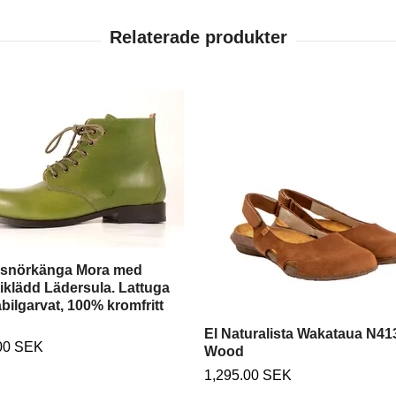
 snörkänga Mora med
klädd Lädersula. Lattuga
bilgarvat, 100% kromfritt
El Naturalista Wakataua N41
00 SEK
Wood
1,295.00 SEK