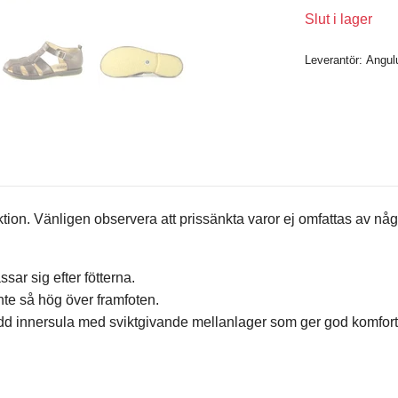
Slut i lager
Leverantör:
Angul
on. Vänligen observera att prissänkta varor ej omfattas av någo
.
sar sig efter fötterna.
te så hög över framfoten.
dd innersula med sviktgivande mellanlager som ger god komfort