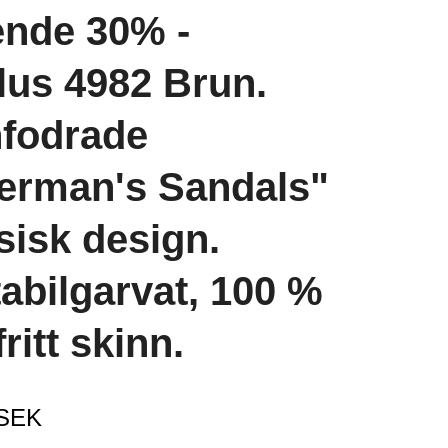
ende 30% -
us 4982 Brun.
nfodrade
erman's Sandals"
ssisk design.
abilgarvat, 100 %
ritt skinn.
 SEK