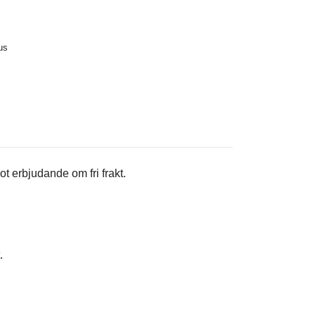
us
t erbjudande om fri frakt.
.