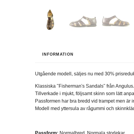
INFORMATION
Utgående modell, säljes nu med 30% prisredukti
Klassiska "Fisherman's Sandals" från Angulus
Tillverkade i mjukt, följsamt skinn som lätt anpas
Passformen har bra bredd vid trampet men är in
Modell med yttersula av rågummi och skinnklä
Passform:
Normalbred. Normala storlekar.