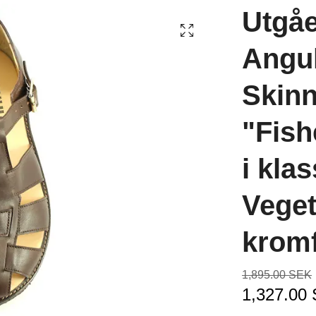
Utgå
Angul
Skin
"Fish
i kla
Veget
kromf
1,895.00 SEK
1,327.00