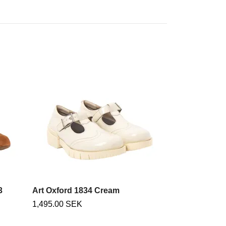
Think! Shoes
Safran/ Komb
i vegetabilgar
skinn. HERR.
2,295.00 SEK
3
Art Oxford 1834 Cream
1,495.00 SEK